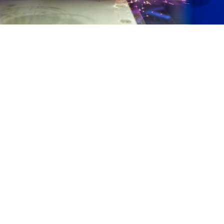
Laserschneiden
Mit modernster Lasertechnologie realisieren wir
präzise Schnitte für Metalle verschiedenster
Stärken und Materialien. Unser
Laserschneidverfahren ermöglicht komplexe
Konturen und feinste Details für Ihre
individuellen Projekte. Erfahren Sie mehr über
Laserschneiden
.